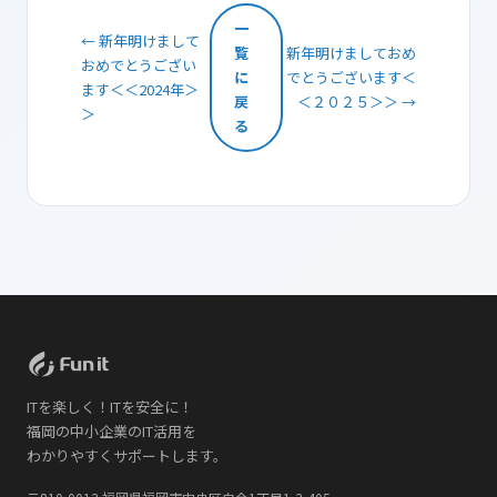
一
← 新年明けまして
覧
新年明けましておめ
おめでとうござい
に
でとうございます＜
ます＜＜2024年＞
戻
＜２０２５＞＞ →
＞
る
ITを楽しく！ITを安全に！
福岡の中小企業のIT活用を
わかりやすくサポートします。